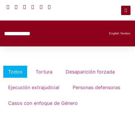
English Version
Líneas De Trabajo
Todos
Tortura
Desaparición forzada
Ejecución extrajudicial
Personas defensoras
Casos con enfoque de Género
Carolina
Ania Margoth