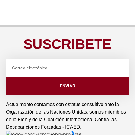
Desaparición forzada
Fernanda Rubí
Flores Román
Desaparición forzada
Paolo César Antonio
Salcedo Jiménez
Casos con enfoque de
Manuel Ramírez
Cano Montero
Género
Desaparición forzada
,
Desaparición
Aurora de la Paz y
Valdovinos
forzada
Desaparición forzada
Carmelo Cortés
Tortura
SUSCRIBETE
Casos
,
Desaparición forzada
ENVIAR
Actualmente contamos con estatus consultivo ante la
Organización de las Naciones Unidas, somos miembros
de la Fidh y de la Coalición Internacional Contra las
Desapariciones Forzadas - ICAED.