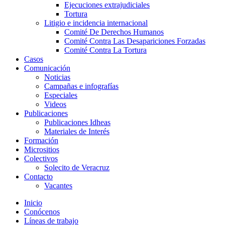
Ejecuciones extrajudiciales
Tortura
Litigio e incidencia internacional
Comité De Derechos Humanos​
Comité Contra Las Desapariciones Forzadas
Comité Contra La Tortura​
Casos
Comunicación
Noticias
Campañas e infografías
Especiales
Videos
Publicaciones
Publicaciones Idheas
Materiales de Interés
Formación
Micrositios
Colectivos
Solecito de Veracruz
Contacto
Vacantes
Inicio
Conócenos
Líneas de trabajo