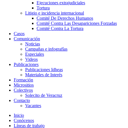
Ejecuciones extrajudiciales
Tortura
Litigio e incidencia internacional
Comité De Derechos Humanos​
Comité Contra Las Desapariciones Forzadas
Comité Contra La Tortura​
Casos
Comunicación
Noticias
Campañas e infografías
Especiales
Videos
Publicaciones
Publicaciones Idheas
Materiales de Interés
Formación
Micrositios
Colectivos
Solecito de Veracruz
Contacto
Vacantes
Inicio
Conócenos
Líneas de trabajo