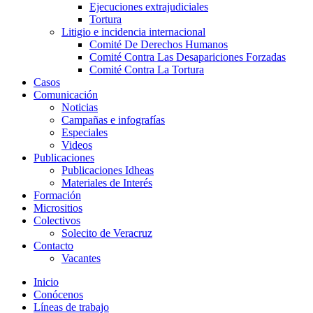
Ejecuciones extrajudiciales
Tortura
Litigio e incidencia internacional
Comité De Derechos Humanos​
Comité Contra Las Desapariciones Forzadas
Comité Contra La Tortura​
Casos
Comunicación
Noticias
Campañas e infografías
Especiales
Videos
Publicaciones
Publicaciones Idheas
Materiales de Interés
Formación
Micrositios
Colectivos
Solecito de Veracruz
Contacto
Vacantes
Inicio
Conócenos
Líneas de trabajo