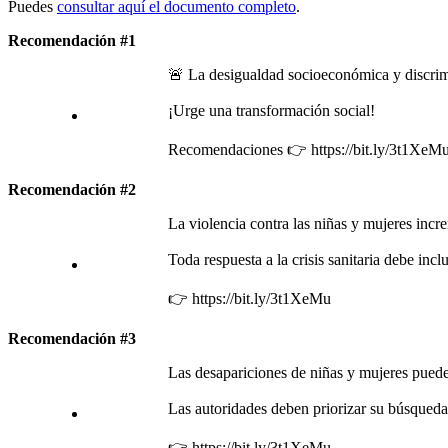
Puedes
consultar aquí el documento completo
.
Recomendación #1
🚨 La desigualdad socioeconómica y discrimi
¡Urge una transformación social!
Recomendaciones 👉 https://bit.ly/3t1XeM
Recomendación #2
La violencia contra las niñas y mujeres incr
Toda respuesta a la crisis sanitaria debe inclu
👉 https://bit.ly/3t1XeMu
Recomendación #3
Las desapariciones de niñas y mujeres pueden
Las autoridades deben priorizar su búsqueda
👉 https://bit.ly/3t1XeMu