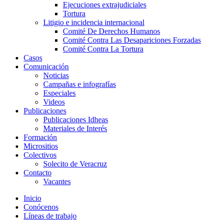
Ejecuciones extrajudiciales
Tortura
Litigio e incidencia internacional
Comité De Derechos Humanos​
Comité Contra Las Desapariciones Forzadas
Comité Contra La Tortura​
Casos
Comunicación
Noticias
Campañas e infografías
Especiales
Videos
Publicaciones
Publicaciones Idheas
Materiales de Interés
Formación
Micrositios
Colectivos
Solecito de Veracruz
Contacto
Vacantes
Inicio
Conócenos
Líneas de trabajo