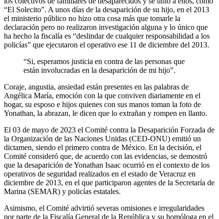
los colectivos de familiares de desaparecidos y se unió a ellos, como
“El Solecito”. A unos días de la desaparición de su hijo, en el 2013
el ministerio público no hizo otra cosa más que tomarle la
declaración pero no realizaron investigación alguna y lo único que
ha hecho la fiscalía es “deslindar de cualquier responsabilidad a los
policías” que ejecutaron el operativo ese 11 de diciembre del 2013.
“Si, esperamos justicia en contra de las personas que
están involucradas en la desaparición de mi hijo”.
Coraje, angustia, ansiedad están presentes en las palabras de
Angélica María, emoción con la que conviven diariamente en el
hogar, su esposo e hijos quienes con sus manos toman la foto de
Yonathan, la abrazan, le dicen que lo extrañan y rompen en llanto.
El 03 de mayo de 2023 el Comité contra la Desaparición Forzada de
la Organización de las Naciones Unidas (CED-ONU) emitió un
dictamen, siendo el primero contra de México. En la decisión, el
Comité consideró que, de acuerdo con las evidencias, se demostró
que la desaparición de Yonathan Isaac ocurrió en el contexto de los
operativos de seguridad realizados en el estado de Veracruz en
diciembre de 2013, en el que participaron agentes de la Secretaría de
Marina (SEMAR) y policías estatales.
Asimismo, el Comité advirtió severas omisiones e irregularidades
por parte de la Fiscalía General de la República y su homóloga en el