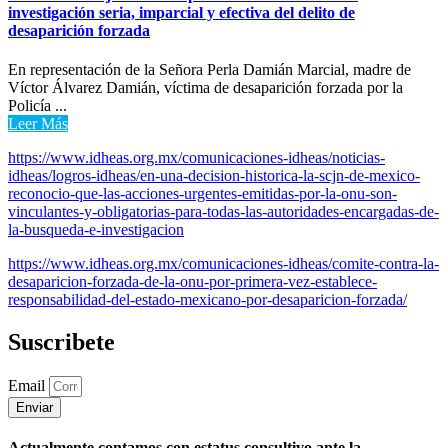
investigación seria, imparcial y efectiva del delito de
desaparición forzada
En representación de la Señora Perla Damián Marcial, madre de
Víctor Álvarez Damián, víctima de desaparición forzada por la
Policía ...
Leer Más
https://www.idheas.org.mx/comunicaciones-idheas/noticias-
idheas/logros-idheas/en-una-decision-historica-la-scjn-de-mexico-
reconocio-que-las-acciones-urgentes-emitidas-por-la-onu-son-
vinculantes-y-obligatorias-para-todas-las-autoridades-encargadas-de-
la-busqueda-e-investigacion
https://www.idheas.org.mx/comunicaciones-idheas/comite-contra-la-
desaparicion-forzada-de-la-onu-por-primera-vez-establece-
responsabilidad-del-estado-mexicano-por-desaparicion-forzada/
Suscribete
Email
Enviar
Actualmente contamos con estatus consultivo ante la