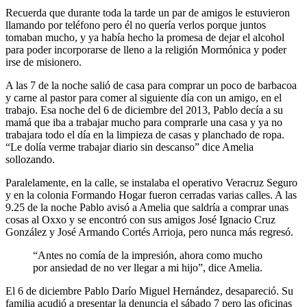
Recuerda que durante toda la tarde un par de amigos le estuvieron
llamando por teléfono pero él no quería verlos porque juntos
tomaban mucho, y ya había hecho la promesa de dejar el alcohol
para poder incorporarse de lleno a la religión Mormónica y poder
irse de misionero.
A las 7 de la noche salió de casa para comprar un poco de barbacoa
y carne al pastor para comer al siguiente día con un amigo, en el
trabajo. Esa noche del 6 de diciembre del 2013, Pablo decía a su
mamá que iba a trabajar mucho para comprarle una casa y ya no
trabajara todo el día en la limpieza de casas y planchado de ropa.
“Le dolía verme trabajar diario sin descanso” dice Amelia
sollozando.
Paralelamente, en la calle, se instalaba el operativo Veracruz Seguro
y en la colonia Formando Hogar fueron cerradas varias calles. A las
9.25 de la noche Pablo avisó a Amelia que saldría a comprar unas
cosas al Oxxo y se encontró con sus amigos José Ignacio Cruz
González y José Armando Cortés Arrioja, pero nunca más regresó.
“Antes no comía de la impresión, ahora como mucho
por ansiedad de no ver llegar a mi hijo”, dice Amelia.
El 6 de diciembre Pablo Darío Miguel Hernández, desapareció. Su
familia acudió a presentar la denuncia el sábado 7 pero las oficinas