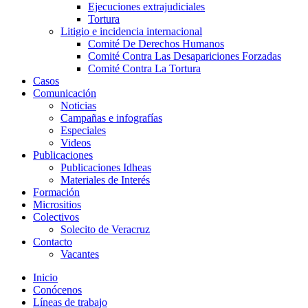
Ejecuciones extrajudiciales
Tortura
Litigio e incidencia internacional
Comité De Derechos Humanos​
Comité Contra Las Desapariciones Forzadas
Comité Contra La Tortura​
Casos
Comunicación
Noticias
Campañas e infografías
Especiales
Videos
Publicaciones
Publicaciones Idheas
Materiales de Interés
Formación
Micrositios
Colectivos
Solecito de Veracruz
Contacto
Vacantes
Inicio
Conócenos
Líneas de trabajo