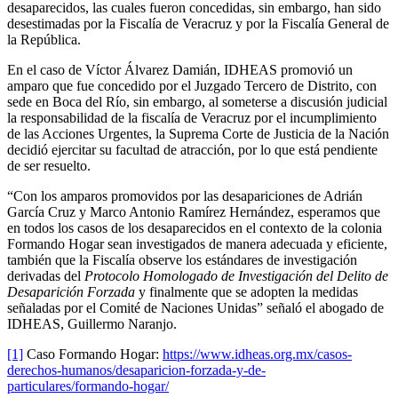
desaparecidos, las cuales fueron concedidas, sin embargo, han sido
desestimadas por la Fiscalía de Veracruz y por la Fiscalía General de
la República.
En el caso de Víctor Álvarez Damián, IDHEAS promovió un
amparo que fue concedido por el Juzgado Tercero de Distrito, con
sede en Boca del Río, sin embargo, al someterse a discusión judicial
la responsabilidad de la fiscalía de Veracruz por el incumplimiento
de las Acciones Urgentes, la Suprema Corte de Justicia de la Nación
decidió ejercitar su facultad de atracción, por lo que está pendiente
de ser resuelto.
“Con los amparos promovidos por las desapariciones de Adrián
García Cruz y Marco Antonio Ramírez Hernández, esperamos que
en todos los casos de los desaparecidos en el contexto de la colonia
Formando Hogar sean investigados de manera adecuada y eficiente,
también que la Fiscalía observe los estándares de investigación
derivadas del
Protocolo Homologado de Investigación del Delito de
Desaparición Forzada
y finalmente que se adopten la medidas
señaladas por el Comité de Naciones Unidas” señaló el abogado de
IDHEAS, Guillermo Naranjo.
[1]
Caso Formando Hogar:
https://www.idheas.org.mx/casos-
derechos-humanos/desaparicion-forzada-y-de-
particulares/formando-hogar/