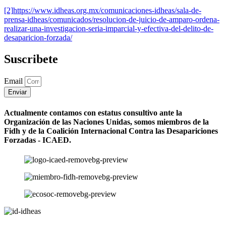
[2]
https://www.idheas.org.mx/comunicaciones-idheas/sala-de-
prensa-idheas/comunicados/resolucion-de-juicio-de-amparo-ordena-
realizar-una-investigacion-seria-imparcial-y-efectiva-del-delito-de-
desaparicion-forzada/
Suscribete
Email
Enviar
Actualmente contamos con estatus consultivo ante la
Organización de las Naciones Unidas, somos miembros de la
Fidh y de la Coalición Internacional Contra las Desapariciones
Forzadas - ICAED.