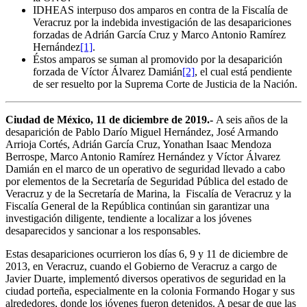
IDHEAS interpuso dos amparos en contra de la Fiscalía de
Veracruz por la indebida investigación de las desapariciones
forzadas de Adrián García Cruz y Marco Antonio Ramírez
Hernández
[1]
.
Éstos amparos se suman al promovido por la desaparición
forzada de Víctor Álvarez Damián
[2]
, el cual está pendiente
de ser resuelto por la Suprema Corte de Justicia de la Nación.
Ciudad de México, 11 de diciembre de 2019.-
A seis años de la
desaparición de Pablo Darío Miguel Hernández, José Armando
Arrioja Cortés, Adrián García Cruz, Yonathan Isaac Mendoza
Berrospe, Marco Antonio Ramírez Hernández y Víctor Álvarez
Damián en el marco de un operativo de seguridad llevado a cabo
por elementos de la Secretaría de Seguridad Pública del estado de
Veracruz y de la Secretaría de Marina, la Fiscalía de Veracruz y la
Fiscalía General de la República continúan sin garantizar una
investigación diligente, tendiente a localizar a los jóvenes
desaparecidos y sancionar a los responsables.
Estas desapariciones ocurrieron los días 6, 9 y 11 de diciembre de
2013, en Veracruz, cuando el Gobierno de Veracruz a cargo de
Javier Duarte, implementó diversos operativos de seguridad en la
ciudad porteña, especialmente en la colonia Formando Hogar y sus
alrededores, donde los jóvenes fueron detenidos. A pesar de que las