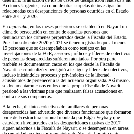
determinó la atracción de los 39 casos de desaparición relativos a las
Acciones Urgentes, así como de otras carpetas de investigación
relacionadas con desapariciones de personas ocurridas en el Estado
entre 2011 y 2020.
En
represalia,
en los meses posteriores se estableció en Nayarit un
clima de persecución en contra de aquellas personas que
denunciaron los crímenes perpetrados desde la Fiscalía del Estado.
Pues tan solo entre 2020 y 2021 se tienen registrado que al menos
15 personas que se desempeñaban como testigos en las
investigaciones de la FGR, asesores jurídicos y líderes de colectivos
de personas desaparecidas sufrieron atentados. Por otra parte,
también se documentaron casos en los que desde la Fiscalía de
Nayarit se criminalizó y persiguió a testigos y líderes de colectivos,
incluso iniciándoles procesos y privándolos de la libertad,
acusándolos de pertenecer a la delincuencia organizada. Así mismo,
se documentaron casos en los que la propia Fiscalía de Nayarit
presionó a las víctimas para que realizaran falsas acusaciones en
contra de sus compañeros.
A la fecha, distintos colectivos de familiares de personas
desaparecidas han advertido que diversos funcionarios que formaron
parte de la estructura criminal montada por Edgar Veytia y que
estuvieron involucrados en las desapariciones masivas de 2017
siguen adscritos a la Fiscalía de Nayarit, o se desempeñan en tareas
de seguridad en diversos municipios de Nayarit. Por otra parte,