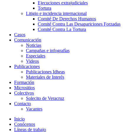
Ejecuciones extrajudiciales
Tortura
Litigio e incidencia internacional
Comité De Derechos Humanos​
Comité Contra Las Desapariciones Forzadas
Comité Contra La Tortura​
Casos
Comunicación
Noticias
Campañas e infografías
Especiales
Videos
Publicaciones
Publicaciones Idheas
Materiales de Interés
Formación
Micrositios
Colectivos
Solecito de Veracruz
Contacto
Vacantes
Inicio
Conócenos
Líneas de trabajo