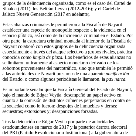
grupos de la delincuencia organizada, como es el caso del Cartel de
Sinaloa (2011); los Beltrán Leyva (2012-2016); y el Cártel de
Jalisco Nueva Generación (2017 en adelante).
Estas alianzas criminales le permitieron a la Fiscalía de Nayarit
establecer una especie de monopolio respecto a la violencia en el
espacio público, así como de la incidencia criminal en el Estado. Por
otra parte, la estructura criminal montada al interior de la Fiscalía de
Nayarit colaboró con estos grupos de la delincuencia organizada
especialmente a través del ataque selectivo a grupos rivales, práctica
conocida como
limpia de plaza.
Los beneficios de estas alianzas no
se limitaron únicamente al aspecto monetario derivado de los
sobornos provenientes del narcotráfico, sino que también le permitió
a las autoridades de Nayarit presumir de una aparente
pacificación
del Estado, o como algunos periodistas le llamaron, la
pax narca.
Es importante señalar que la Fiscalía General del Estado de Nayarit,
bajo el mando de Edgar Veytia, desempeñó un papel activo en
cuanto a la comisión de distintos crímenes perpetrados en contra de
la sociedad como lo fueron: despojos de inmuebles y tierras;
secuestros; extorsiones y; desapariciones forzadas.
Tras la detención de Edgar Veytia por parte de autoridades
estadounidenses en marzo de 2017 y la posterior derrota electoral
del PRI (Partido Revolucionario Institucional) a la gubernatura de