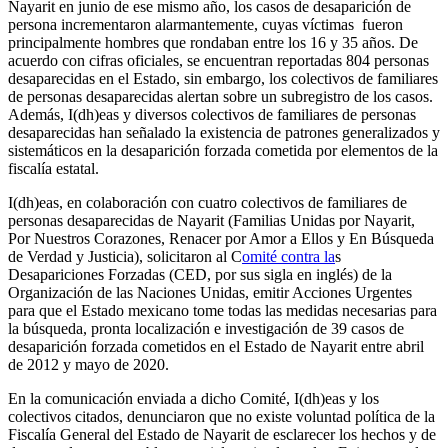
Nayarit en junio de ese mismo año, los casos de desaparición de
persona incrementaron alarmantemente, cuyas víctimas fueron
principalmente hombres que rondaban entre los 16 y 35 años. De
acuerdo con cifras oficiales, se encuentran reportadas 804 personas
desaparecidas en el Estado, sin embargo, los colectivos de familiares
de personas desaparecidas alertan sobre un subregistro de los casos.
Además, I(dh)eas y diversos colectivos de familiares de personas
desaparecidas han señalado la existencia de patrones generalizados y
sistemáticos en la desaparición forzada cometida por elementos de la
fiscalía estatal.
I(dh)eas, en colaboración con cuatro colectivos de familiares de
personas desaparecidas de Nayarit (Familias Unidas por Nayarit,
Por Nuestros Corazones, Renacer por Amor a Ellos y En Búsqueda
de Verdad y Justicia), solicitaron al C
omité contra la
s
Desapariciones Forzadas (CED, por sus sigla en inglés) de la
Organización de las Naciones Unidas, emitir Acciones Urgentes
para que el Estado mexicano tome todas las medidas necesarias para
la búsqueda, pronta localización e investigación de 39 casos de
desaparición forzada cometidos en el Estado de Nayarit entre abril
de 2012 y mayo de 2020.
En la comunicación enviada a dicho Comité, I(dh)eas y los
colectivos citados, denunciaron que no existe voluntad política de la
Fiscalía General del Estado de Nayarit de esclarecer los hechos y de