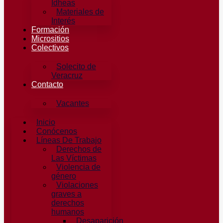
Idheas
Materiales de
Interés
Formación
Micrositios
Colectivos
Solecito de
Veracruz
Contacto
Vacantes
Inicio
Conócenos
Líneas De Trabajo
Derechos de
Las Víctimas
Violencia de
género
Violaciones
graves a
derechos
humanos
Desaparición