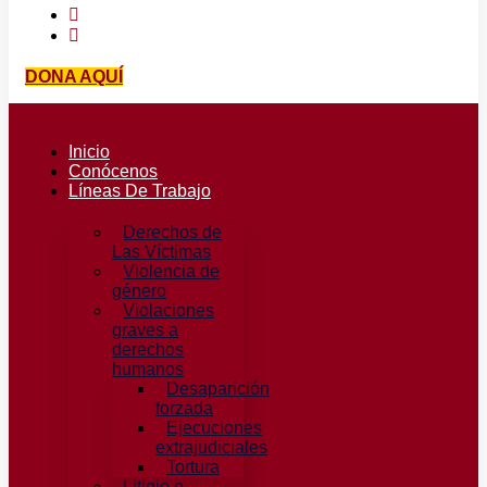
DONA AQUÍ
Inicio
Conócenos
Líneas De Trabajo
Derechos de
Las Víctimas
Violencia de
género
Violaciones
graves a
derechos
humanos
Desaparición
forzada​
Ejecuciones
extrajudiciales
Tortura
Litigio e