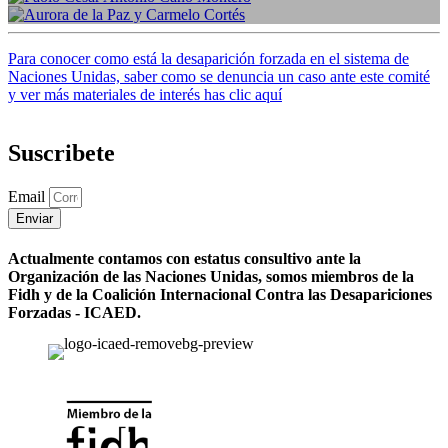
Casos con enfoque de Género
,
Desaparición forzada
Paolo César Antonio Cano Montero
Desaparición forzada
Aurora de la Paz y Carmelo Cortés
Desaparición forzada
Para conocer como está la desaparición forzada en el sistema de
Casos
,
Desaparición forzada
Naciones Unidas, saber como se denuncia un caso ante este comité
y ver más materiales de interés has clic aquí
Suscribete
Email
Enviar
Actualmente contamos con estatus consultivo ante la
Organización de las Naciones Unidas, somos miembros de la
Fidh y de la Coalición Internacional Contra las Desapariciones
Forzadas - ICAED.