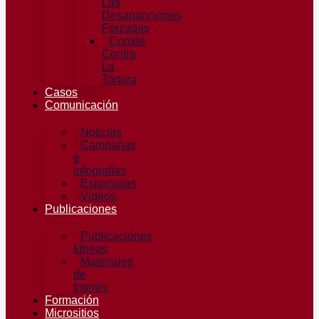
Las
Desapariciones
Forzadas
Comité
Contra
La
Tortura​
Casos
Comunicación
Noticias
Campañas
e
infografías
Especiales
Videos
Publicaciones
Publicaciones
Idheas
Materiales
de
Interés
Formación
Micrositios