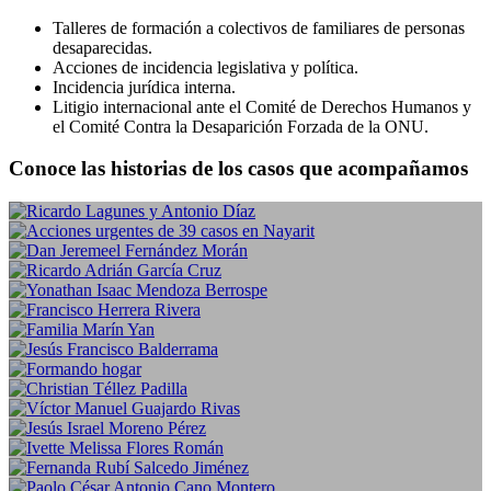
Talleres de formación a colectivos de familiares de personas
desaparecidas.
Acciones de incidencia legislativa y política.
Incidencia jurídica interna.
Litigio internacional ante el Comité de Derechos Humanos y
el Comité Contra la Desaparición Forzada de la ONU.
Conoce las historias de los casos que acompañamos
Ricardo Lagunes y Antonio Díaz
Acciones urgentes de 39 casos en Nayarit
Casos
,
Desaparición forzada
,
Personas defensoras
Dan Jeremeel Fernández Morán
Casos
,
Desaparición forzada
Ricardo Adrián García Cruz
Casos
,
Desaparición forzada
Yonathan Isaac Mendoza Berrospe
Casos
,
Desaparición forzada
Francisco Herrera Rivera
Casos
,
Desaparición forzada
Familia Marín Yan
Desaparición forzada
Jesús Francisco Balderrama Sánchez
Desaparición forzada
Formando hogar
Desaparición forzada
Christian Téllez Padilla
Desaparición forzada
Víctor Manuel Guajardo Rivas
Desaparición forzada
Jesús Israel Moreno Pérez
Desaparición forzada
Ivette Melissa Flores Román
Desaparición forzada
Fernanda Rubí Salcedo Jiménez