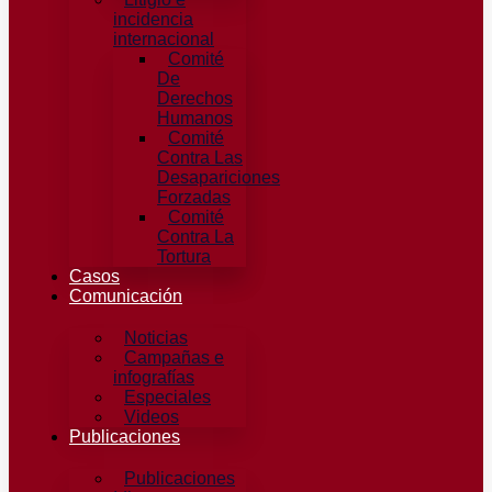
incidencia
internacional
Comité
De
Derechos
Humanos​
Comité
Contra Las
Desapariciones
Forzadas
Comité
Contra La
Tortura​
Casos
Comunicación
Noticias
Campañas e
infografías
Especiales
Videos
Publicaciones
Publicaciones