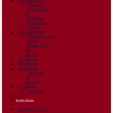
Comunicación
Noticias
Campañas
e
infografías
Especiales
Videos
Publicaciones
Publicaciones
Idheas
Materiales
de
Interés
Formación
Micrositios
Colectivos
Solecito
de
Veracruz
Contacto
Vacantes
English Version
English Version