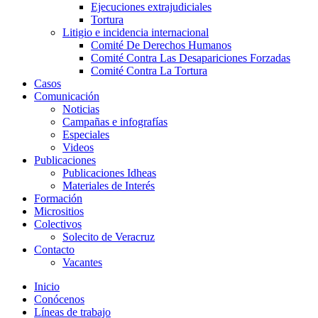
Ejecuciones extrajudiciales
Tortura
Litigio e incidencia internacional
Comité De Derechos Humanos​
Comité Contra Las Desapariciones Forzadas
Comité Contra La Tortura​
Casos
Comunicación
Noticias
Campañas e infografías
Especiales
Videos
Publicaciones
Publicaciones Idheas
Materiales de Interés
Formación
Micrositios
Colectivos
Solecito de Veracruz
Contacto
Vacantes
Inicio
Conócenos
Líneas de trabajo