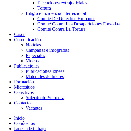
Ejecuciones extrajudiciales
Tortura
Litigio e incidencia internacional
Comité De Derechos Humanos​
Comité Contra Las Desapariciones Forzadas
Comité Contra La Tortura​
Casos
Comunicación
Noticias
Campañas e infografías
Especiales
Videos
Publicaciones
Publicaciones Idheas
Materiales de Interés
Formación
Micrositios
Colectivos
Solecito de Veracruz
Contacto
Vacantes
Inicio
Conócenos
Líneas de trabajo