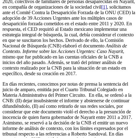
2020, colectivos de familiares de personas desaparecidas en Nayarit,
en compañía de organizaciones de la sociedad civil
[1]
, solicitamos
ante el Comité Contra la Desaparición Forzada de la ONU (CED) la
adopción de 39 Acciones Urgentes ante los múltiples casos de
desaparición forzada cometidos en el estado entre 2011 y 2020. En
respuesta, el CED requirió al Estado mexicano implementar una
estrategia integral de búsqueda, la cual, debía considerar el contexto
en que se suscitaron los hechos. Derivado de ello, la Comisión
Nacional de Búsqueda (CNB) elaboró el documento
Análisis de
Contexto. Informe sobre las Acciones Urgentes: Caso Nayarit
,
mismo que fue publicado en las cuentas oficiales de la CNB a
inicios del año pasado. Además, se trató del primer análisis de
contexto realizado por la CNB para la situación de un estado en
específico, desde su creación en 2017.
En días recientes, conocimos por notas de prensa la sentencia del
juicio de amparo, emitida por el Cuarto Tribunal Colegiado en
Materia Administrativa del Primer Circuito. En ella, se ordenó a la
CNB: (II) dejar insubsistente el informe y abstenerse de continuar
difundiéndolo, (II) así como retirarlo de sus redes sociales, por
considerar que este documento violó el derecho a la presunción de
inocencia de quien fuera gobernador de Nayarit entre 2011 a 2017.
Asimismo, se reservó a la decisión de la CNB el emitir un nuevo
informe de análisis de contexto, con los límites expresados por el
tribunal respecto a las referencias a Roberto Sandoval. En días