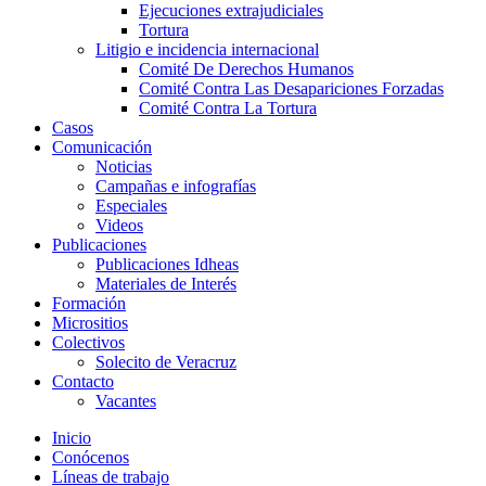
Ejecuciones extrajudiciales
Tortura
Litigio e incidencia internacional
Comité De Derechos Humanos​
Comité Contra Las Desapariciones Forzadas
Comité Contra La Tortura​
Casos
Comunicación
Noticias
Campañas e infografías
Especiales
Videos
Publicaciones
Publicaciones Idheas
Materiales de Interés
Formación
Micrositios
Colectivos
Solecito de Veracruz
Contacto
Vacantes
Inicio
Conócenos
Líneas de trabajo