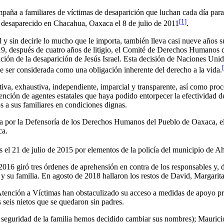
paña a familiares de víctimas de desaparición que luchan cada día par
[1]
desaparecido en Chacahua, Oaxaca el 8 de julio de 2011
.
el y sin decirle lo mucho que le importa, también lleva casi nueve años s
9, después de cuatro años de litigio, el Comité de Derechos Humanos d
ación de la desaparición de Jesús Israel. Esta decisión de Naciones Unid
be ser considerada como una obligación inherente del derecho a la vida.
iva, exhaustiva, independiente, imparcial y transparente, así como proc
rvención de agentes estatales que haya podido entorpecer la efectividad 
los a sus familiares en condiciones dignas.
ida por la Defensoría de los Derechos Humanos del Pueblo de Oaxaca, e
ca.
 el 21 de julio de 2015 por elementos de la policía del municipio de A
e 2016 giró tres órdenes de aprehensión en contra de los responsables y
 y su familia. En agosto de 2018 hallaron los restos de David, Margari
 Atención a Víctimas han obstaculizado su acceso a medidas de apoyo pr
 seis nietos que se quedaron sin padres.
 seguridad de la familia hemos decidido cambiar sus nombres); Mauricio