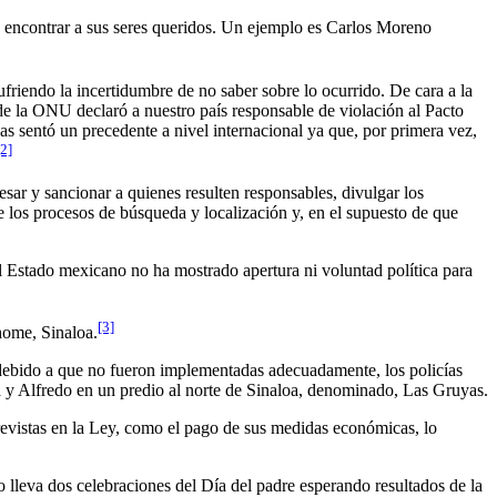
a encontrar a sus seres queridos. Un ejemplo es Carlos Moreno
ufriendo la incertidumbre de no saber sobre lo ocurrido. De cara a la
e la ONU declaró a nuestro país responsable de violación al Pacto
as sentó un precedente a nivel internacional ya que, por primera vez,
[2]
esar y sancionar a quienes resulten responsables, divulgar los
de los procesos de búsqueda y localización y, en el supuesto de que
l Estado mexicano no ha mostrado apertura ni voluntad política para
[3]
home, Sinaloa.
, debido a que no fueron implementadas adecuadamente, los policías
ta y Alfredo en un predio al norte de Sinaloa, denominado, Las Gruyas.
evistas en la Ley, como el pago de sus medidas económicas, lo
 lleva dos celebraciones del Día del padre esperando resultados de la