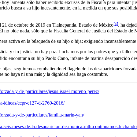
hoy lamenta sólo haber recibido excusas de la Fiscalía para intentar ju
ricio busca a su hijo incesantemente, en la medida en que sus posibili
[4]
l 21 de octubre de 2019 en Tlalnepantla, Estado de México
, ha dejad
Él no pide nada, sólo que la Fiscalía General de Justicia del Estado de 
era activa en la búsqueda de su hijo o hija; exigiendo incansablemente a
ticia y sin justicia no hay paz. Luchamos por los padres que ya fallecie
odido encontrar a su hijo Paolo Cano, infante de marina desaparecido 
e hijas, seguiremos combatiendo el flagelo de las desapariciones forza
ue no haya ni una más y la dignidad sea haga costumbre.
rzada-y-de-particulares/jesus-israel-moreno-perez/
lta-idheas/ccpr-c127-d-2760-2016/
rzada-y-de-particulares/familia-marin-yan/
a-seis-meses-de-la-desaparicion-de-monica-ruth-continuamos-luchando-