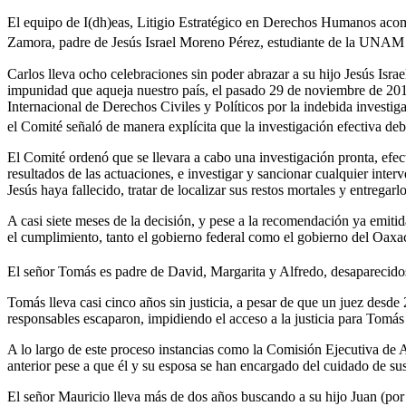
El equipo de I(dh)eas, Litigio Estratégico en Derechos Humanos acom
Zamora, padre de Jesús Israel Moreno Pérez, estudiante de la UNAM 
Carlos lleva ocho celebraciones sin poder abrazar a su hijo Jesús Isra
impunidad que aqueja nuestro país, el pasado 29 de noviembre de 201
Internacional de Derechos Civiles y Políticos por la indebida investig
el Comité señaló de manera explícita que la investigación efectiva de
El Comité ordenó que se llevara a cabo una investigación pronta, efect
resultados de las actuaciones, e investigar y sancionar cualquier inte
Jesús haya fallecido, tratar de localizar sus restos mortales y entregar
A casi siete meses de la decisión, y pese a la recomendación ya emit
el cumplimiento, tanto el gobierno federal como el gobierno del Oaxa
El señor Tomás es padre de David, Margarita y Alfredo, desaparecidos
Tomás lleva casi cinco años sin justicia, a pesar de que un juez desd
responsables escaparon, impidiendo el acceso a la justicia para Tomás
A lo largo de este proceso instancias como la Comisión Ejecutiva de
anterior pese a que él y su esposa se han encargado del cuidado de sus
El señor Mauricio lleva más de dos años buscando a su hijo Juan (por