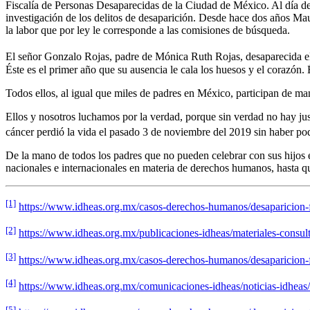
Fiscalía de Personas Desaparecidas de la Ciudad de México. Al día de 
investigación de los delitos de desaparición. Desde hace dos años Mau
la labor que por ley le corresponde a las comisiones de búsqueda.
El señor Gonzalo Rojas, padre de Mónica Ruth Rojas, desaparecida e
Éste es el primer año que su ausencia le cala los huesos y el corazón. 
Todos ellos, al igual que miles de padres en México, participan de man
Ellos y nosotros luchamos por la verdad, porque sin verdad no hay jus
cáncer perdió la vida el pasado 3 de noviembre del 2019 sin haber p
De la mano de todos los padres que no pueden celebrar con sus hijos 
nacionales e internacionales en materia de derechos humanos, hasta q
[1]
https://www.idheas.org.mx/casos-derechos-humanos/desaparicion-fo
[2]
https://www.idheas.org.mx/publicaciones-idheas/materiales-consu
[3]
https://www.idheas.org.mx/casos-derechos-humanos/desaparicion-fo
[4]
https://www.idheas.org.mx/comunicaciones-idheas/noticias-idheas/
[5]