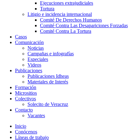
Ejecuciones extrajudiciales
Tortura
Litigio e incidencia internacional
Comité De Derechos Humanos​
Comité Contra Las Desapariciones Forzadas
Comité Contra La Tortura​
Casos
Comunicación
Noticias
Campañas e infografías
Especiales
Videos
Publicaciones
Publicaciones Idheas
Materiales de Interés
Formación
Micrositios
Colectivos
Solecito de Veracruz
Contacto
Vacantes
Inicio
Conócenos
Líneas de trabajo