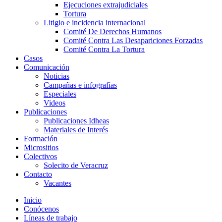
Ejecuciones extrajudiciales
Tortura
Litigio e incidencia internacional
Comité De Derechos Humanos​
Comité Contra Las Desapariciones Forzadas
Comité Contra La Tortura​
Casos
Comunicación
Noticias
Campañas e infografías
Especiales
Videos
Publicaciones
Publicaciones Idheas
Materiales de Interés
Formación
Micrositios
Colectivos
Solecito de Veracruz
Contacto
Vacantes
Inicio
Conócenos
Líneas de trabajo