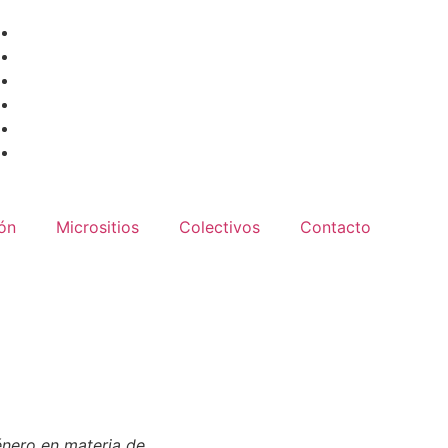
ón
Micrositios
Colectivos
Contacto
énero en materia de