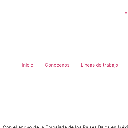
E
Inicio
Conócenos
Líneas de trabajo
Con el apoyo de la Embajada de los Países Bajos en Méx