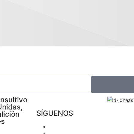
nsultivo
Unidas,
SÍGUENOS
lición
es