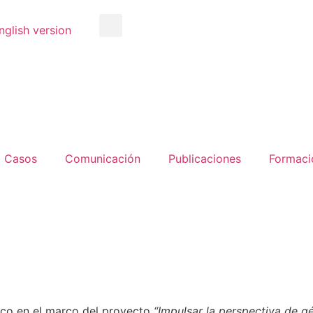
nglish version
Casos
Comunicación
Publicaciones
Formaci
ico en el marco del proyecto
“Impulsar la perspectiva de g