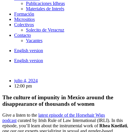
Publicaciones Idheas
Materiales de Interés
Formación
Micrositios
Colectivos
Solecito de Veracruz
Contacto
Vacantes
English version
English version
julio 4, 2024
12:00 pm
The culture of impunity in Mexico around the
disappearance of thousands of women
Give a listen to the
latest episode of the Horsehair Wigs
podcast
curated by Irish Rule of Law International (IRLI). In this
episode, you’ll learn about the instrumental work of
Rhea Kneifati
,
one our our experts specializing in sexual and gender-based