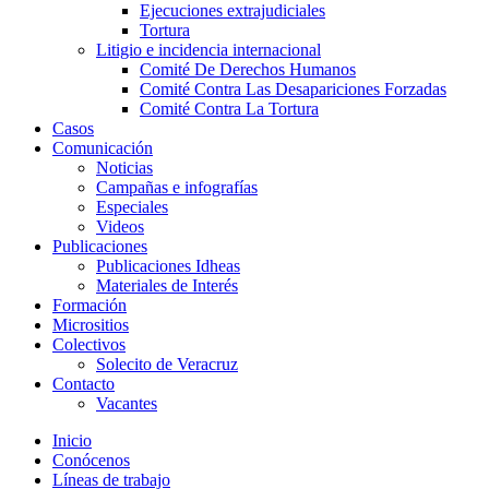
Ejecuciones extrajudiciales
Tortura
Litigio e incidencia internacional
Comité De Derechos Humanos​
Comité Contra Las Desapariciones Forzadas
Comité Contra La Tortura​
Casos
Comunicación
Noticias
Campañas e infografías
Especiales
Videos
Publicaciones
Publicaciones Idheas
Materiales de Interés
Formación
Micrositios
Colectivos
Solecito de Veracruz
Contacto
Vacantes
Inicio
Conócenos
Líneas de trabajo