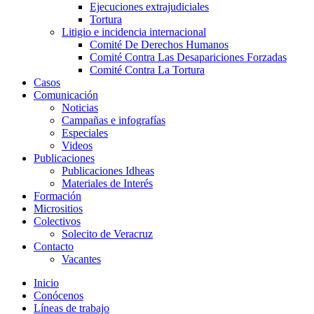
Ejecuciones extrajudiciales
Tortura
Litigio e incidencia internacional
Comité De Derechos Humanos​
Comité Contra Las Desapariciones Forzadas
Comité Contra La Tortura​
Casos
Comunicación
Noticias
Campañas e infografías
Especiales
Videos
Publicaciones
Publicaciones Idheas
Materiales de Interés
Formación
Micrositios
Colectivos
Solecito de Veracruz
Contacto
Vacantes
Inicio
Conócenos
Líneas de trabajo