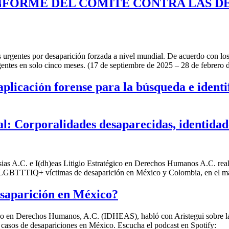
NFORME DEL COMITÉ CONTRA LAS DE
urgentes por desaparición forzada a nivel mundial. De acuerdo con lo
entes en solo cinco meses. (17 de septiembre de 2025 – 28 de febrero
licación forense para la búsqueda e identif
orporalidades desaparecidas, identidad
s A.C. e I(dh)eas Litigio Estratégico en Derechos Humanos A.C. realiz
s LGBTTTIQ+ víctimas de desaparición en México y Colombia, en el ma
desaparición en México?
gico en Derechos Humanos, A.C. (IDHEAS), habló con Aristegui sobre l
 casos de desapariciones en México. Escucha el podcast en Spotify: