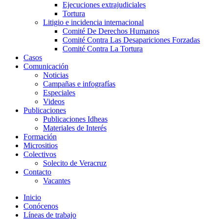
Ejecuciones extrajudiciales
Tortura
Litigio e incidencia internacional
Comité De Derechos Humanos​
Comité Contra Las Desapariciones Forzadas
Comité Contra La Tortura​
Casos
Comunicación
Noticias
Campañas e infografías
Especiales
Videos
Publicaciones
Publicaciones Idheas
Materiales de Interés
Formación
Micrositios
Colectivos
Solecito de Veracruz
Contacto
Vacantes
Inicio
Conócenos
Líneas de trabajo