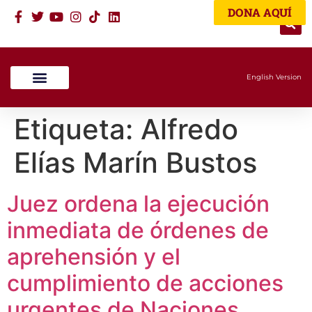
DONA AQUÍ
English Version
Etiqueta:
Alfredo
Elías Marín Bustos
Juez ordena la ejecución
inmediata de órdenes de
aprehensión y el
cumplimiento de acciones
urgentes de Naciones