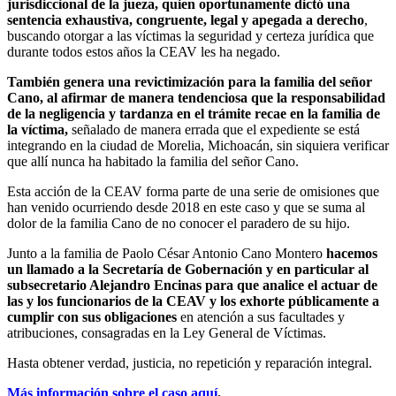
jurisdiccional de la jueza, quien oportunamente dictó una
sentencia exhaustiva, congruente, legal y apegada a derecho
,
buscando otorgar a las víctimas la seguridad y certeza jurídica que
durante todos estos años la CEAV les ha negado.
También genera una revictimización para la familia del señor
Cano, al afirmar de manera tendenciosa que la responsabilidad
de la negligencia y tardanza en el trámite recae en la familia de
la víctima,
señalado de manera errada que el expediente se está
integrando en la ciudad de Morelia, Michoacán, sin siquiera verificar
que allí nunca ha habitado la familia del señor Cano.
Esta acción de la CEAV forma parte de una serie de omisiones que
han venido ocurriendo desde 2018 en este caso y que se suma al
dolor de la familia Cano de no conocer el paradero de su hijo.
Junto a la familia de Paolo César Antonio Cano Montero
hacemos
un llamado a la Secretaría de Gobernación y en particular al
subsecretario Alejandro Encinas para que analice el actuar de
las y los funcionarios de la CEAV y los exhorte públicamente a
cumplir con sus obligaciones
en atención a sus facultades y
atribuciones, consagradas en la Ley General de Víctimas.
Hasta obtener verdad, justicia, no repetición y reparación integral.
Más información sobre el caso aquí
.