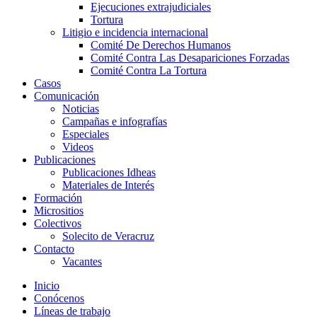
Ejecuciones extrajudiciales
Tortura
Litigio e incidencia internacional
Comité De Derechos Humanos​
Comité Contra Las Desapariciones Forzadas
Comité Contra La Tortura​
Casos
Comunicación
Noticias
Campañas e infografías
Especiales
Videos
Publicaciones
Publicaciones Idheas
Materiales de Interés
Formación
Micrositios
Colectivos
Solecito de Veracruz
Contacto
Vacantes
Inicio
Conócenos
Líneas de trabajo