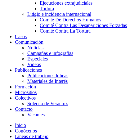
Ejecuciones extrajudiciales
Tortura
Litigio e incidencia internacional
Comité De Derechos Humanos​
Comité Contra Las Desapariciones Forzadas
Comité Contra La Tortura​
Casos
Comunicación
Noticias
Campañas e infografías
Especiales
Videos
Publicaciones
Publicaciones Idheas
Materiales de Interés
Formación
Micrositios
Colectivos
Solecito de Veracruz
Contacto
Vacantes
Inicio
Conócenos
Líneas de trabajo