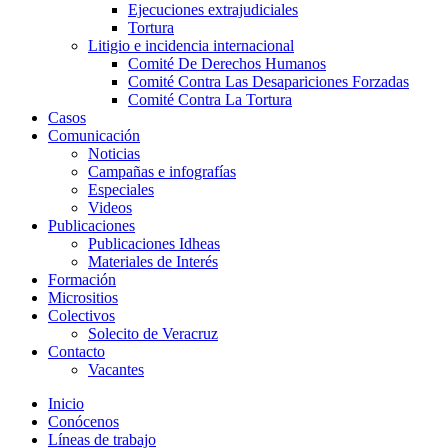
Ejecuciones extrajudiciales
Tortura
Litigio e incidencia internacional
Comité De Derechos Humanos​
Comité Contra Las Desapariciones Forzadas
Comité Contra La Tortura​
Casos
Comunicación
Noticias
Campañas e infografías
Especiales
Videos
Publicaciones
Publicaciones Idheas
Materiales de Interés
Formación
Micrositios
Colectivos
Solecito de Veracruz
Contacto
Vacantes
Inicio
Conócenos
Líneas de trabajo