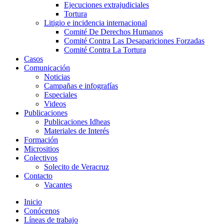
Ejecuciones extrajudiciales
Tortura
Litigio e incidencia internacional
Comité De Derechos Humanos​
Comité Contra Las Desapariciones Forzadas
Comité Contra La Tortura​
Casos
Comunicación
Noticias
Campañas e infografías
Especiales
Videos
Publicaciones
Publicaciones Idheas
Materiales de Interés
Formación
Micrositios
Colectivos
Solecito de Veracruz
Contacto
Vacantes
Inicio
Conócenos
Líneas de trabajo