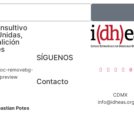
nsultivo
Unidas,
lición
es
SÍGUENOS
Contacto
CDMX
info@idheas.or
astian Potes