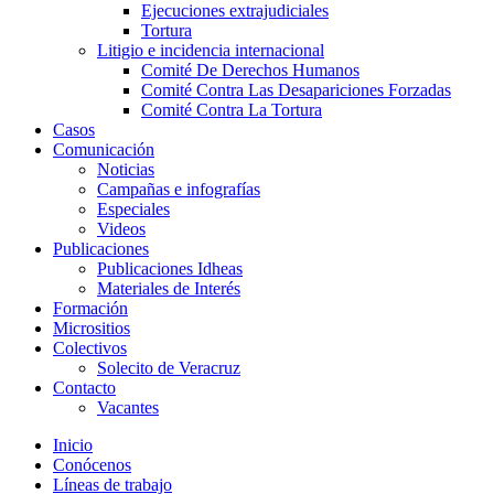
Ejecuciones extrajudiciales
Tortura
Litigio e incidencia internacional
Comité De Derechos Humanos​
Comité Contra Las Desapariciones Forzadas
Comité Contra La Tortura​
Casos
Comunicación
Noticias
Campañas e infografías
Especiales
Videos
Publicaciones
Publicaciones Idheas
Materiales de Interés
Formación
Micrositios
Colectivos
Solecito de Veracruz
Contacto
Vacantes
Inicio
Conócenos
Líneas de trabajo