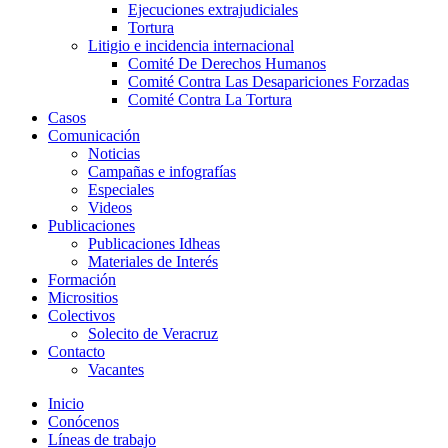
Ejecuciones extrajudiciales
Tortura
Litigio e incidencia internacional
Comité De Derechos Humanos​
Comité Contra Las Desapariciones Forzadas
Comité Contra La Tortura​
Casos
Comunicación
Noticias
Campañas e infografías
Especiales
Videos
Publicaciones
Publicaciones Idheas
Materiales de Interés
Formación
Micrositios
Colectivos
Solecito de Veracruz
Contacto
Vacantes
Inicio
Conócenos
Líneas de trabajo