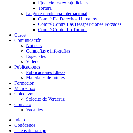
Ejecuciones extrajudiciales
Tortura
Litigio e incidencia internacional
Comité De Derechos Humanos​
Comité Contra Las Desapariciones Forzadas
Comité Contra La Tortura​
Casos
Comunicación
Noticias
Campañas e infografías
Especiales
Videos
Publicaciones
Publicaciones Idheas
Materiales de Interés
Formación
Micrositios
Colectivos
Solecito de Veracruz
Contacto
Vacantes
Inicio
Conócenos
Líneas de trabajo