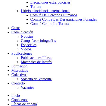
Ejecuciones extrajudiciales
Tortura
Litigio e incidencia internacional
Comité De Derechos Humanos​
Comité Contra Las Desapariciones Forzadas
Comité Contra La Tortura​
Casos
Comunicación
Noticias
Campañas e infografías
Especiales
Videos
Publicaciones
Publicaciones Idheas
Materiales de Interés
Formación
Micrositios
Colectivos
Solecito de Veracruz
Contacto
Vacantes
Inicio
Conócenos
Líneas de trabajo