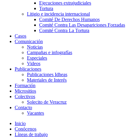
Ejecuciones extrajudiciales
Tortura
Litigio e incidencia internacional
Comité De Derechos Humanos​
Comité Contra Las Desapariciones Forzadas
Comité Contra La Tortura​
Casos
Comunicación
Noticias
Campañas e infografías
Especiales
Videos
Publicaciones
Publicaciones Idheas
Materiales de Interés
Formación
Micrositios
Colectivos
Solecito de Veracruz
Contacto
Vacantes
Inicio
Conócenos
Líneas de trabajo