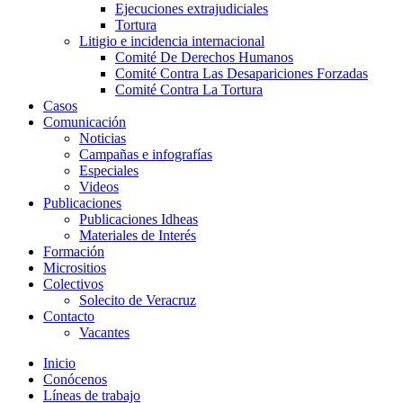
Ejecuciones extrajudiciales
Tortura
Litigio e incidencia internacional
Comité De Derechos Humanos​
Comité Contra Las Desapariciones Forzadas
Comité Contra La Tortura​
Casos
Comunicación
Noticias
Campañas e infografías
Especiales
Videos
Publicaciones
Publicaciones Idheas
Materiales de Interés
Formación
Micrositios
Colectivos
Solecito de Veracruz
Contacto
Vacantes
Inicio
Conócenos
Líneas de trabajo