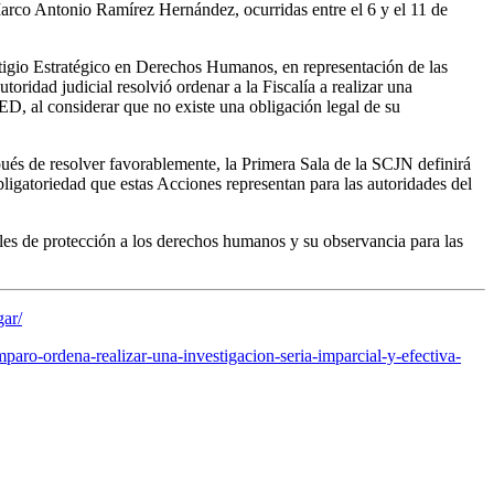
co Antonio Ramírez Hernández, ocurridas entre el 6 y el 11 de
Litigio Estratégico en Derechos Humanos, en representación de las
oridad judicial resolvió ordenar a la Fiscalía a realizar una
CED, al considerar que no existe una obligación legal de su
pués de resolver favorablemente, la Primera Sala de la SCJN definirá
igatoriedad que estas Acciones representan para las autoridades del
s de protección a los derechos humanos y su observancia para las
gar/
aro-ordena-realizar-una-investigacion-seria-imparcial-y-efectiva-