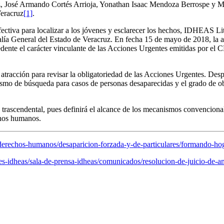
 José Armando Cortés Arrioja, Yonathan Isaac Mendoza Berrospe y Mar
Veracruz
[1]
.
 efectiva para localizar a los jóvenes y esclarecer los hechos, IDHEAS 
alía General del Estado de Veracruz. En fecha 15 de mayo de 2018, la aut
edente el carácter vinculante de las Acciones Urgentes emitidas por el 
 atracción para revisar la obligatoriedad de las Acciones Urgentes. Des
smo de búsqueda para casos de personas desaparecidas y el grado de obl
ascendental, pues definirá el alcance de los mecanismos convencionale
chos humanos.
derechos-humanos/desaparicion-forzada-y-de-particulares/formando-ho
-idheas/sala-de-prensa-idheas/comunicados/resolucion-de-juicio-de-amp