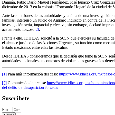
Damián, Pablo Darío Miguel Hernández, José Ignacio Cruz González,
diciembre de 2013 en la colonia “Formando Hogar” de la ciudad de 
Ante las omisiones de las autoridades y la falta de una investigación
familias, interpuso un Juicio de Amparo Indirecto en contra de la Fisc
investigación seria, imparcial y efectiva, sin embargo, declaró improc
acatamiento forzoso
[2]
.
Frente a ello, IDHEAS solicitó a la SCJN que ejerciera su facultad de
el alcance jurídico de las Acciones Urgentes, su función como mecani
Estado mexicano, entre ellas las fiscalías.
Desde IDHEAS consideramos que la decisión que tome la SCJN será tr
autoridades nacionales en contextos de violaciones graves a los dere
[1]
Para más información del caso:
https://www.idheas.org.mx/casos-
[2]
Comunicado de prensa:
https://www.idheas.org.mx/comunicaciones
del-delito-de-desaparicion-forzada/
Suscribete
Email