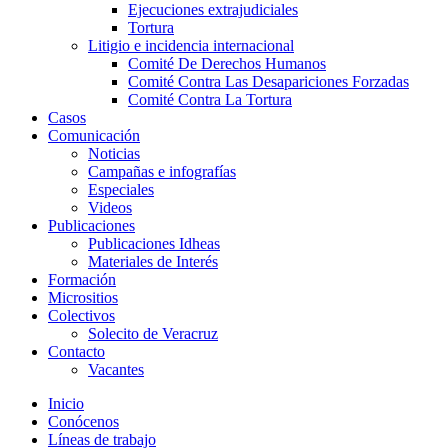
Ejecuciones extrajudiciales
Tortura
Litigio e incidencia internacional
Comité De Derechos Humanos​
Comité Contra Las Desapariciones Forzadas
Comité Contra La Tortura​
Casos
Comunicación
Noticias
Campañas e infografías
Especiales
Videos
Publicaciones
Publicaciones Idheas
Materiales de Interés
Formación
Micrositios
Colectivos
Solecito de Veracruz
Contacto
Vacantes
Inicio
Conócenos
Líneas de trabajo