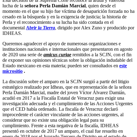
Esta decisión de la Suprema Corte reconoce la ardua y valerosa
lucha de la
señora Perla Damián Marcial
, quien desde el
momento en el que su hijo fue víctima de desaparición forzada no ha
cesado en la búsqueda y en la exigencia de justicia; la historia de
Perla y el reconocimiento a su lucha ha sido contada en el
documental
Abrir la Tierra
, dirigido por Alex Zuno y producido por
IDHEAS.
Queremos agradecer el apoyo de numerosas organizaciones e
instituciones nacionales e internacionales que presentaron en agosto
de 2020 una serie de
amicus curiae
remitidos a la SCJN, con el fin
de exponer sus opiniones técnicas sobre la obligación indudable del
Estado mexicano en esta materia; pueden ser consultados en
este
micrositio
.
La discusión sobre el amparo en la SCJN surgió a partir del litigio
estratégico realizado por Idheas, que en representación de la señora
Perla Damián Marcial, madre del joven Víctor Álvarez Damián,
acudió en 2017 a la Fiscalía Estatal de Veracruz para exigir una
investigación adecuada y el cumplimiento de las Acciones Urgentes
que el CED había ordenado. La fiscalía de Veracruz declaró
improcedente el carácter vinculante de las acciones urgentes, al
considerar que no existe una obligación legal para su
cumplimiento. Frente a esta negativa de la fiscalía, IDHEAS
presentó en octubre de 2017 un amparo, el cual fue resuelto en
enero de 2018 por el Juzgado Tercero de Distrito en el estado de