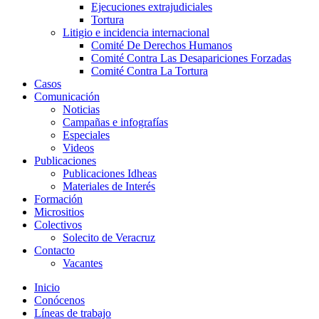
Ejecuciones extrajudiciales
Tortura
Litigio e incidencia internacional
Comité De Derechos Humanos​
Comité Contra Las Desapariciones Forzadas
Comité Contra La Tortura​
Casos
Comunicación
Noticias
Campañas e infografías
Especiales
Videos
Publicaciones
Publicaciones Idheas
Materiales de Interés
Formación
Micrositios
Colectivos
Solecito de Veracruz
Contacto
Vacantes
Inicio
Conócenos
Líneas de trabajo