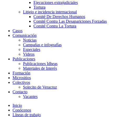
Ejecuciones extrajudiciales
Tortura
Litigio e incidencia internacional
Comité De Derechos Humanos​
Comité Contra Las Desapariciones Forzadas
Comité Contra La Tortura​
Casos
Comunicación
Noticias
Campañas e infografías
Especiales
Videos
Publicaciones
Publicaciones Idheas
Materiales de Interés
Formación
Micrositios
Colectivos
Solecito de Veracruz
Contacto
Vacantes
Inicio
Conócenos
Líneas de trabajo