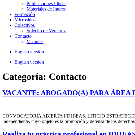
Publicaciones Idheas
Materiales de Interés
Formación
Micrositios
Colectivos
Solecito de Veracruz
Contacto
Vacantes
English version
English version
Categoría:
Contacto
VACANTE: ABOGADO(A) PARA ÁREA 
CONVOCATORIA ABIERTA I(DH)EAS, LITIGIO ESTRATÉGICO EN DER
independiente, cuyo objeto es la promoción y defensa de los derechos h
Realiza tu práctica profesional en IDHEAS