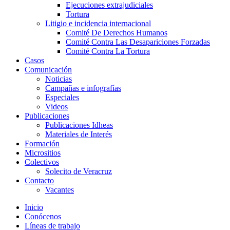
Ejecuciones extrajudiciales
Tortura
Litigio e incidencia internacional
Comité De Derechos Humanos​
Comité Contra Las Desapariciones Forzadas
Comité Contra La Tortura​
Casos
Comunicación
Noticias
Campañas e infografías
Especiales
Videos
Publicaciones
Publicaciones Idheas
Materiales de Interés
Formación
Micrositios
Colectivos
Solecito de Veracruz
Contacto
Vacantes
Inicio
Conócenos
Líneas de trabajo