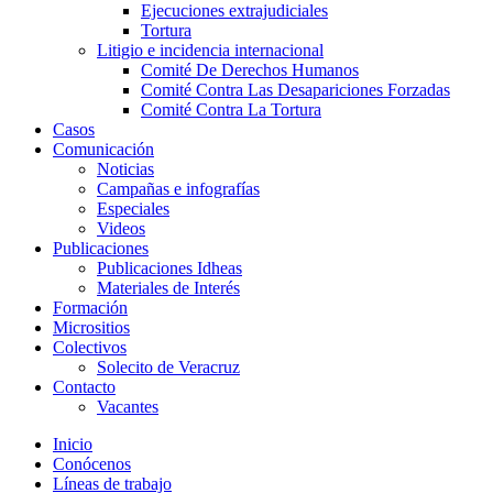
Ejecuciones extrajudiciales
Tortura
Litigio e incidencia internacional
Comité De Derechos Humanos​
Comité Contra Las Desapariciones Forzadas
Comité Contra La Tortura​
Casos
Comunicación
Noticias
Campañas e infografías
Especiales
Videos
Publicaciones
Publicaciones Idheas
Materiales de Interés
Formación
Micrositios
Colectivos
Solecito de Veracruz
Contacto
Vacantes
Inicio
Conócenos
Líneas de trabajo