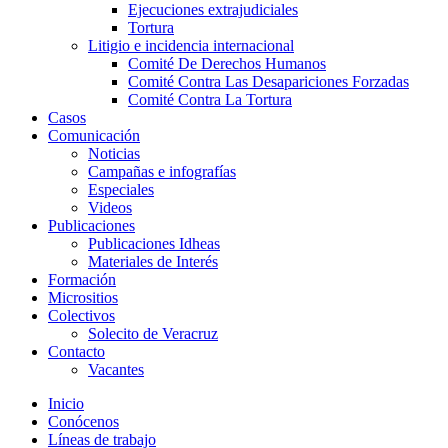
Ejecuciones extrajudiciales
Tortura
Litigio e incidencia internacional
Comité De Derechos Humanos​
Comité Contra Las Desapariciones Forzadas
Comité Contra La Tortura​
Casos
Comunicación
Noticias
Campañas e infografías
Especiales
Videos
Publicaciones
Publicaciones Idheas
Materiales de Interés
Formación
Micrositios
Colectivos
Solecito de Veracruz
Contacto
Vacantes
Inicio
Conócenos
Líneas de trabajo