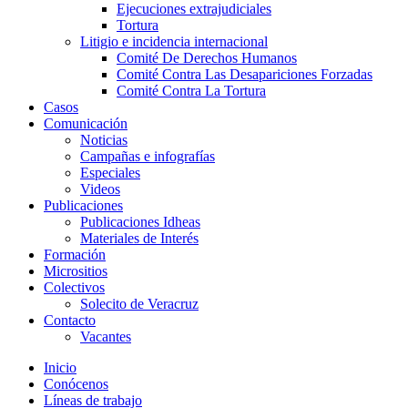
Ejecuciones extrajudiciales
Tortura
Litigio e incidencia internacional
Comité De Derechos Humanos​
Comité Contra Las Desapariciones Forzadas
Comité Contra La Tortura​
Casos
Comunicación
Noticias
Campañas e infografías
Especiales
Videos
Publicaciones
Publicaciones Idheas
Materiales de Interés
Formación
Micrositios
Colectivos
Solecito de Veracruz
Contacto
Vacantes
Inicio
Conócenos
Líneas de trabajo