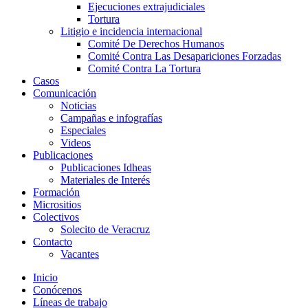
Ejecuciones extrajudiciales
Tortura
Litigio e incidencia internacional
Comité De Derechos Humanos​
Comité Contra Las Desapariciones Forzadas
Comité Contra La Tortura​
Casos
Comunicación
Noticias
Campañas e infografías
Especiales
Videos
Publicaciones
Publicaciones Idheas
Materiales de Interés
Formación
Micrositios
Colectivos
Solecito de Veracruz
Contacto
Vacantes
Inicio
Conócenos
Líneas de trabajo