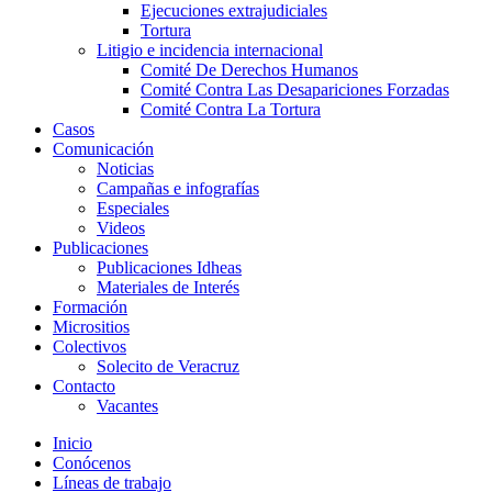
Ejecuciones extrajudiciales
Tortura
Litigio e incidencia internacional
Comité De Derechos Humanos​
Comité Contra Las Desapariciones Forzadas
Comité Contra La Tortura​
Casos
Comunicación
Noticias
Campañas e infografías
Especiales
Videos
Publicaciones
Publicaciones Idheas
Materiales de Interés
Formación
Micrositios
Colectivos
Solecito de Veracruz
Contacto
Vacantes
Inicio
Conócenos
Líneas de trabajo