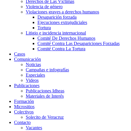
Derechos de Las Víctimas
Violencia de género
Violaciones graves a derechos humanos
Desaparición forzada​
Ejecuciones extrajudiciales
Tortura
Litigio e incidencia internacional
Comité De Derechos Humanos​
Comité Contra Las Desapariciones Forzadas
Comité Contra La Tortura​
Casos
Comunicación
Noticias
Campañas e infografías
Especiales
Videos
Publicaciones
Publicaciones Idheas
Materiales de Interés
Formación
Micrositios
Colectivos
Solecito de Veracruz
Contacto
Vacantes