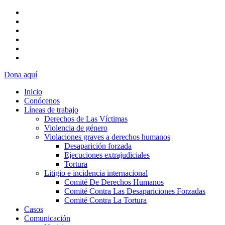
Dona aquí
Inicio
Conócenos
Líneas de trabajo
Derechos de Las Víctimas
Violencia de género
Violaciones graves a derechos humanos
Desaparición forzada​
Ejecuciones extrajudiciales
Tortura
Litigio e incidencia internacional
Comité De Derechos Humanos​
Comité Contra Las Desapariciones Forzadas
Comité Contra La Tortura​
Casos
Comunicación