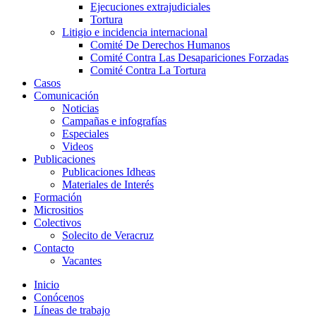
Ejecuciones extrajudiciales
Tortura
Litigio e incidencia internacional
Comité De Derechos Humanos​
Comité Contra Las Desapariciones Forzadas
Comité Contra La Tortura​
Casos
Comunicación
Noticias
Campañas e infografías
Especiales
Videos
Publicaciones
Publicaciones Idheas
Materiales de Interés
Formación
Micrositios
Colectivos
Solecito de Veracruz
Contacto
Vacantes
Inicio
Conócenos
Líneas de trabajo