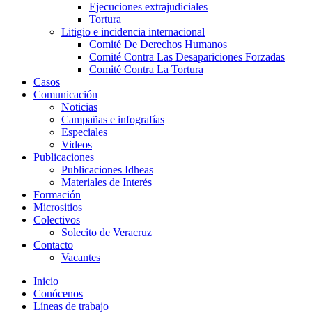
Ejecuciones extrajudiciales
Tortura
Litigio e incidencia internacional
Comité De Derechos Humanos​
Comité Contra Las Desapariciones Forzadas
Comité Contra La Tortura​
Casos
Comunicación
Noticias
Campañas e infografías
Especiales
Videos
Publicaciones
Publicaciones Idheas
Materiales de Interés
Formación
Micrositios
Colectivos
Solecito de Veracruz
Contacto
Vacantes
Inicio
Conócenos
Líneas de trabajo