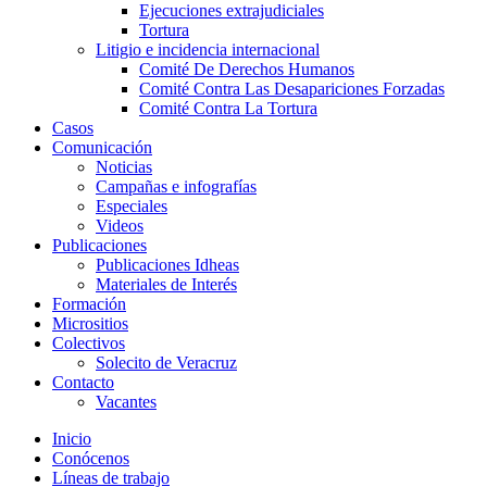
Ejecuciones extrajudiciales
Tortura
Litigio e incidencia internacional
Comité De Derechos Humanos​
Comité Contra Las Desapariciones Forzadas
Comité Contra La Tortura​
Casos
Comunicación
Noticias
Campañas e infografías
Especiales
Videos
Publicaciones
Publicaciones Idheas
Materiales de Interés
Formación
Micrositios
Colectivos
Solecito de Veracruz
Contacto
Vacantes
Inicio
Conócenos
Líneas de trabajo