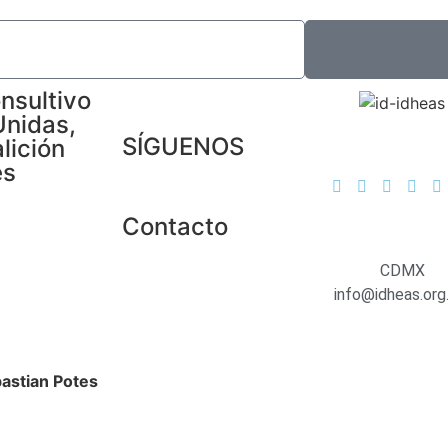
nsultivo
Unidas,
SÍGUENOS
lición
es
Contacto
CDMX
info@idheas.org
astian Potes