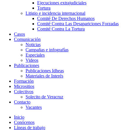
Ejecuciones extrajudiciales
Tortura
Litigio e incidencia internacional
Comité De Derechos Humanos​
Comité Contra Las Desapariciones Forzadas
Comité Contra La Tortura​
Casos
Comunicación
Noticias
Campañas e infografías
Especiales
Videos
Publicaciones
Publicaciones Idheas
Materiales de Interés
Formación
Micrositios
Colectivos
Solecito de Veracruz
Contacto
Vacantes
Inicio
Conócenos
Líneas de trabajo