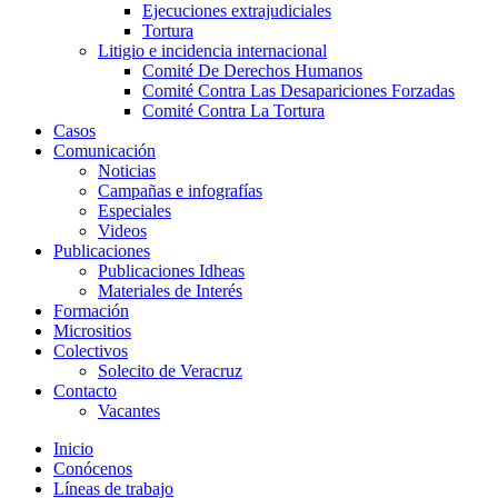
Ejecuciones extrajudiciales
Tortura
Litigio e incidencia internacional
Comité De Derechos Humanos​
Comité Contra Las Desapariciones Forzadas
Comité Contra La Tortura​
Casos
Comunicación
Noticias
Campañas e infografías
Especiales
Videos
Publicaciones
Publicaciones Idheas
Materiales de Interés
Formación
Micrositios
Colectivos
Solecito de Veracruz
Contacto
Vacantes
Inicio
Conócenos
Líneas de trabajo