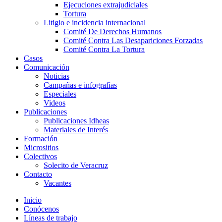
Ejecuciones extrajudiciales
Tortura
Litigio e incidencia internacional
Comité De Derechos Humanos​
Comité Contra Las Desapariciones Forzadas
Comité Contra La Tortura​
Casos
Comunicación
Noticias
Campañas e infografías
Especiales
Videos
Publicaciones
Publicaciones Idheas
Materiales de Interés
Formación
Micrositios
Colectivos
Solecito de Veracruz
Contacto
Vacantes
Inicio
Conócenos
Líneas de trabajo