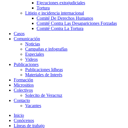
Ejecuciones extrajudiciales
Tortura
Litigio e incidencia internacional
Comité De Derechos Humanos​
Comité Contra Las Desapariciones Forzadas
Comité Contra La Tortura​
Casos
Comunicación
Noticias
Campañas e infografías
Especiales
Videos
Publicaciones
Publicaciones Idheas
Materiales de Interés
Formación
Micrositios
Colectivos
Solecito de Veracruz
Contacto
Vacantes
Inicio
Conócenos
Líneas de trabajo