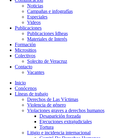
Comunicación
Noticias
Campañas e infografías
Especiales
Videos
Publicaciones
Publicaciones Idheas
Materiales de Interés
Formación
Micrositios
Colectivos
Solecito de Veracruz
Contacto
Vacantes
Inicio
Conócenos
Líneas de trabajo
Derechos de Las Víctimas
Violencia de género
Violaciones graves a derechos humanos
Desaparición forzada​
Ejecuciones extrajudiciales
Tortura
Litigio e incidencia internacional