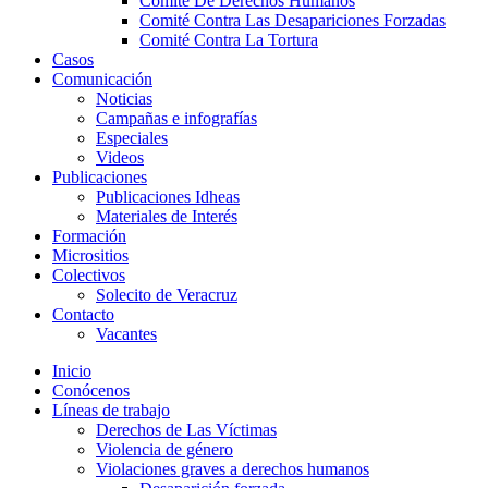
Comité De Derechos Humanos​
Comité Contra Las Desapariciones Forzadas
Comité Contra La Tortura​
Casos
Comunicación
Noticias
Campañas e infografías
Especiales
Videos
Publicaciones
Publicaciones Idheas
Materiales de Interés
Formación
Micrositios
Colectivos
Solecito de Veracruz
Contacto
Vacantes
Inicio
Conócenos
Líneas de trabajo
Derechos de Las Víctimas
Violencia de género
Violaciones graves a derechos humanos