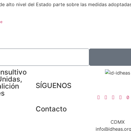
de alto nivel del Estado parte sobre las medidas adoptadas
me
nsultivo
Unidas,
SÍGUENOS
lición
es
Contacto
CDMX
info@idheas.or