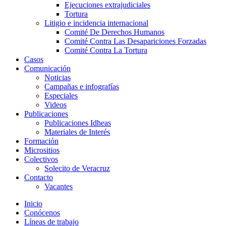
Ejecuciones extrajudiciales
Tortura
Litigio e incidencia internacional
Comité De Derechos Humanos​
Comité Contra Las Desapariciones Forzadas
Comité Contra La Tortura​
Casos
Comunicación
Noticias
Campañas e infografías
Especiales
Videos
Publicaciones
Publicaciones Idheas
Materiales de Interés
Formación
Micrositios
Colectivos
Solecito de Veracruz
Contacto
Vacantes
Inicio
Conócenos
Líneas de trabajo